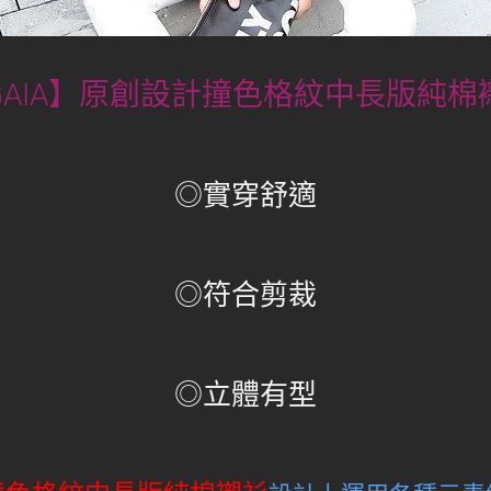
GAIA】原創設計撞色格紋中長版純棉
◎實穿舒適
◎符合剪裁
◎立體有型