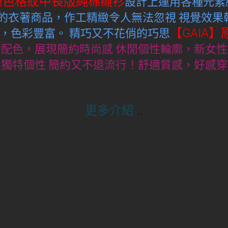
計撞色格紋中長版純棉襯衫
設計上運用各種元素
的衣著商品，作工精緻令人無法忽視 視覺效果
【GAIA
穿，色彩豐富。 精巧又不花俏的巧思
配色，展現簡約時尚感 休閒個性輪廓，新女性
人獨特個性 簡約又不退流行！舒適質感，好感穿
更多介紹.
..