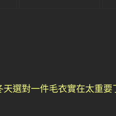
冬天選對一件毛衣實在太重要