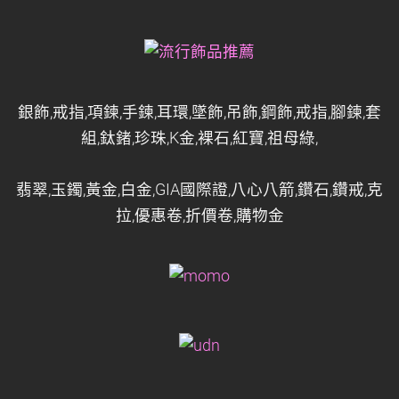
銀飾,戒指,項鍊,手鍊,耳環,墜飾,吊飾,鋼飾,戒指,腳鍊,套
組,鈦鍺,珍珠,K金,裸石,紅寶,祖母綠,
翡翠,玉鐲,黃金,白金,GIA國際證,八心八箭,鑽石,鑽戒,克
拉,優惠卷,折價卷,購物金