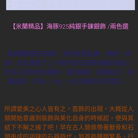
【米蘭精品】海豚925純銀手鍊銀飾 /兩色選
東森購物寶石首飾，我們考量品牌、價格、評
價，為您精選了上千萬件寶石首飾相關的商品。
您可以找到時尚銀飾、個性鋼飾、鈦鍺款式、華
麗晶飾、珍珠、K金、七彩炫麗的天然寶石.....
所謂愛美之心人皆有之，首飾的出現，大概從人
類開始意識到裝飾與美化自身的時候起，便與其
結下不解之緣了吧！早在古人類佩帶著獸骨和石
頭串成的項鍊的石器時代，到首飾種類繁多、行