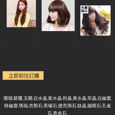
珊瑚,碧璽,玉髓,白水晶,紫水晶,粉晶,黃水晶,茶晶,白幽靈,
綠幽靈,瑪瑙,虎眼石,黑曜石,捷克隕石,鈦晶,貓眼石,孔雀
石,青金石,