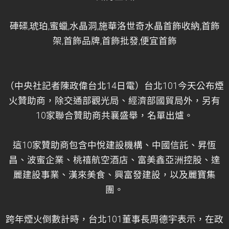
硨磲,琥珀,蜜蠟,水晶洞,施華洛世奇水晶首飾收納,首飾
架,首飾品牌,首飾批發,便宜首飾
（中央社記者陳政偉台北14日電）台北101今天公布煙
火贊助商，除交通部觀光局、經濟部國貿局外，另有
10家聯合贊助商共襄盛舉，名單出爐。
這10家贊助商包含中悅建設機構、中國信託、昇恆
昌、波蜜企業、桃禧航空酒店、富美鑫亞洲控股、達
麗建設事業、漢來美食、興富發建設，以及麗寶集
團。
跨年煙火倒數計時，台北101董事長周德宇表示，在政