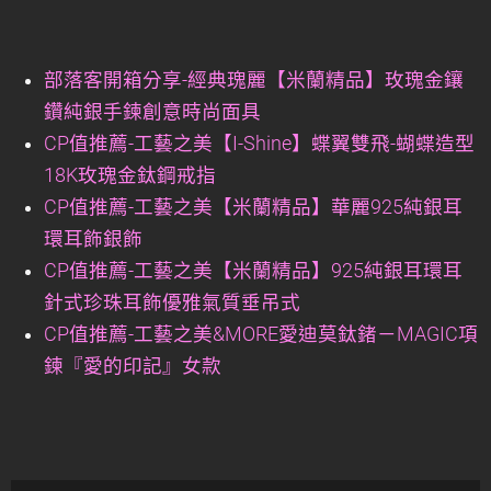
部落客開箱分享-經典瑰麗【米蘭精品】玫瑰金鑲
鑽純銀手鍊創意時尚面具
CP值推薦-工藝之美【I-Shine】蝶翼雙飛-蝴蝶造型
18K玫瑰金鈦鋼戒指
CP值推薦-工藝之美【米蘭精品】華麗925純銀耳
環耳飾銀飾
CP值推薦-工藝之美【米蘭精品】925純銀耳環耳
針式珍珠耳飾優雅氣質垂吊式
CP值推薦-工藝之美&MORE愛迪莫鈦鍺－MAGIC項
鍊『愛的印記』女款