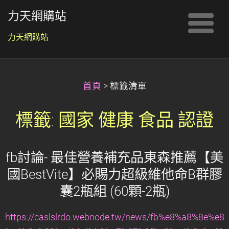
力天網購站
力天網購站
首頁
>
標籤清單
標籤: 國家 健康 食品 認證
fb討論- 最佳營養補充品東森推薦【美
國BestVite】必賜力超級維他命B群膠
囊2瓶組 (60顆-2瓶)
https://caslslrdo.webnode.tw/news/fb%e8%a8%8e%e8