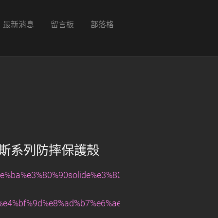
最新消息
留言板
部落格
7吋 阿瑞斯系列防摔保護殼
e%ba%e3%80%90solide%e3%80%91apple-
e4%bf%9d%e8%ad%b7%e6%ae%bc/