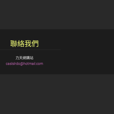
聯絡我們
力天網購站
caslslrd
o@hotmai
l.com