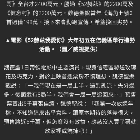
哥》全台才2400萬元，勝過《52赫茲》的2280萬及
《健忘村》的2200萬元，魏德聖說當年《海角七號》
首週僅198萬，接下來會勤跑宣傳，希望挽回劣勢。
▲電影《52赫茲我愛你》大年初五在信義區舉行造勢
活動。（圖／威視提供）
魏德聖1日帶領電影中主要演員，現身信義區發送玫瑰
花及巧克力，對於上映首週票房不慎理想，魏德聖樂
觀說：「一我們現在是一局上半，遇到亂流、失分過
多，後面還有8局半，我們會一局一局追回來。」預售
票賣出5千萬張佳績，魏德聖說：「我第一次放過年
檔，不知道這麽出乎意料，跟原本期待的落差很大，
預售將近5千萬，但怎麼沒有效益，應該沒人買了票就
放家裡或燒掉吧！」