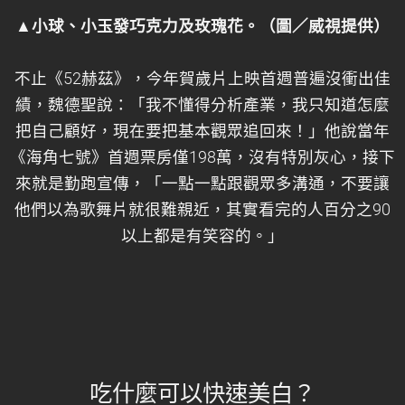
▲小球、小玉發巧克力及玫瑰花。（圖／威視提供）
不止《52赫茲》，今年賀歲片上映首週普遍沒衝出佳
績，魏德聖說：「我不懂得分析產業，我只知道怎麼
把自己顧好，現在要把基本觀眾追回來！」他說當年
《海角七號》首週票房僅198萬，沒有特別灰心，接下
來就是勤跑宣傳，「一點一點跟觀眾多溝通，不要讓
他們以為歌舞片就很難親近，其實看完的人百分之90
以上都是有笑容的。」
吃什麼可以快速美白？