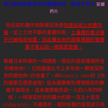
我只能說如果你吃的量夠的話，那就不用了!
安麗
鈣片
但目前的農作物蔬果因為要
快速採收以供應市
場
，加上土地不斷的重複利用，
土壤裡的養分幾
乎已被吸收殆盡，因此種出來的蔬果裡頭的營養
素不像以前一樣那麼營養。
根據日本所做的一項調查，現在的菠菜裡頭所含
的維他命C，已經遠遠比不上多年前一顆菠菜所
含的維他命C的含量了，與Robert G. Allen的《你
的健康正遭受威脅》這本健康報告裡頭提到的數
據不謀而合，這本健康報告說一九四八年的時
候，一碗菠菜所含的鐵大約是一百五十毫克
(milligrams)。不過現在，相同份量的菠菜卻只有