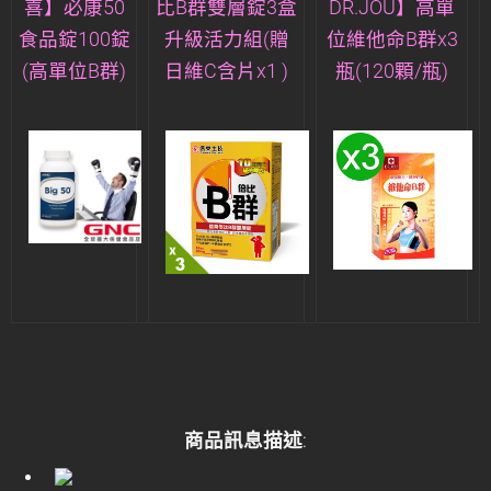
喜】必康50
比B群雙層錠3盒
DR.JOU】高單
食品錠100錠
升級活力組(贈
位維他命B群x3
(高單位B群)
日維C含片x1 )
瓶(120顆/瓶)
商品訊息描述
: