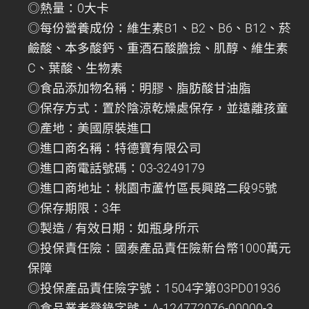
◎熱量：0大卡
◎每份營養成份：維生素B1、B2、B6、B12、菸
鹼酸、本多酸鈣、重酒石酸膽撿、肌醇、維生素
C、葉酸、生物素
◎食品添加物名稱：明膠、脂肪酸甘油脂
◎保存方式：置於陰涼乾燥處保存，並遠離孩童
◎產地：美國原裝進口
◎進口商名稱：特德寶有限公司
◎進口商電話號碼：03-3249179
◎進口商地址：桃園市蘆竹區長興路二段95號
◎保存期限：3年
◎製造 / 有效日期：如瓶身所示
◎投保責任險：國泰產品責任險新台幣1000萬元
保障
◎投保產品責任險字號：1504字第03PD01936
◎食品業者登錄字號：A-124772076-00000-3