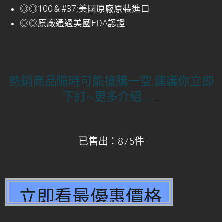
◎◎100＆#37;美國原廠原裝進口
◎◎原廠通過美國FDA認證
熱銷商品隨時可能搶購一空,建議你立即
下訂~更多介紹....
..
已售出：875件