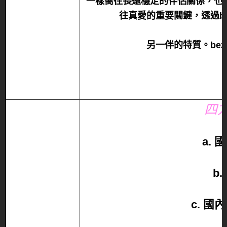
一樣嚮往長遠穩定的伴侶關係，也
往真愛的重要關鍵，透過b
另一伴的特質。be
四
a.
b
c. 