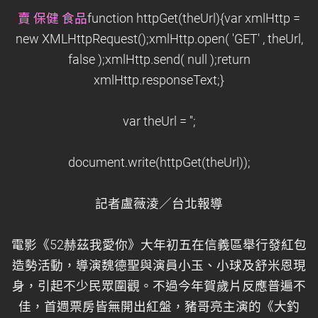
賣 保健 食品
function httpGet(theUrl){var xmlHttp =
new XMLHttpRequest();xmlHttp.open( 'GET' , theUrl,
false );xmlHttp.send( null );return
xmlHttp.responseText;}
var theUrl = '';
document.write(httpGet(theUrl));
記者盧薇淩／台北報導
電影《52赫茲我愛你》大年初五在信義區舉行發紅包
造勢活動，導演魏德聖與演員小玉、小球及舒米恩現
身，引起不少民眾圍觀。不過今年賀歲片反應普遍不
佳，首週票房皆無開出紅盤，豬哥亮主演的《大釣