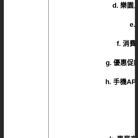
d. 樂
e
f. 
g. 優惠
h. 手機