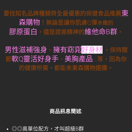
東
要找知名品牌種類齊全最優惠的保健食品推薦
森購物
！無論是讓你肌膚Q彈
水嫩的
膠原蛋白
維他命B群
，還是提振精神的
，
男性滋補強身
擁有
窈窕
好身材
、
、保持關
軟Q靈活好身手
美胸產品
節
、
...等，因為你
的健康所需，都能來東森購物選購。
商品訊息簡述
:
◎◎高單位配方，才叫超級B群