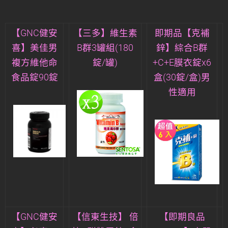
【GNC健安
【三多】維生素
即期品【克補
喜】美佳男
B群3罐組(180
鋅】綜合B群
複方維他命
錠/罐)
+C+E膜衣錠x6
食品錠90錠
盒(30錠/盒)男
性適用
【GNC健安
【信東生技】 倍
【即期良品