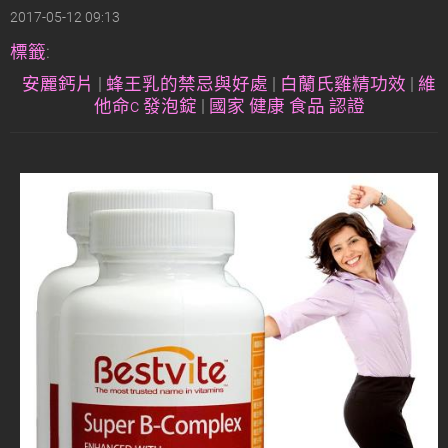
2017-05-12 09:13
標籤
:
安麗鈣片
|
蜂王乳的禁忌與好處
|
白蘭氏雞精功效
|
維
他命c 發泡錠
|
國家 健康 食品 認證